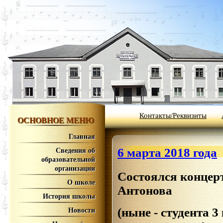
Контакты/Реквизиты
ОСНОВНОЕ МЕНЮ
Главная
6 марта 2018 года
Сведения об
образовательной
организации
Состоялся конце
О школе
Антонова
История школы
(ныне - студента 
Новости