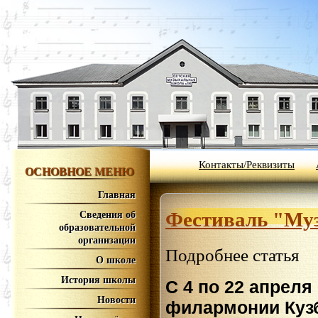
Контакты/Реквизиты
ОСНОВНОЕ МЕНЮ
Главная
Фестиваль "Муз
Сведения об
образовательной
организации
Подробнее статья
О школе
История школы
С 4 по 22 апреля
Новости
филармонии Куз