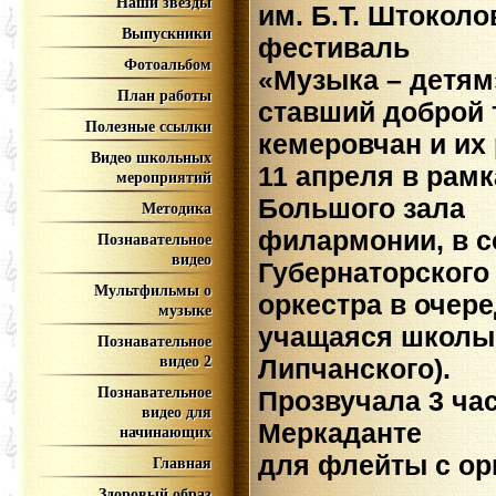
Наши звёзды
им. Б.Т. Штоколо
Выпускники
фестиваль
Фотоальбом
«Музыка – детям
План работы
ставший доброй
Полезные ссылки
кемеровчан и их
Видео школьных
11 апреля в рам
мероприятий
Большого зала
Методика
филармонии, в 
Познавательное
видео
Губернаторского
Мультфильмы о
оркестра в очер
музыке
учащаяся школы 
Познавательное
Липчанского).
видео 2
Познавательное
Прозвучала 3 час
видео для
Меркаданте
начинающих
для флейты с ор
Главная
Здоровый образ