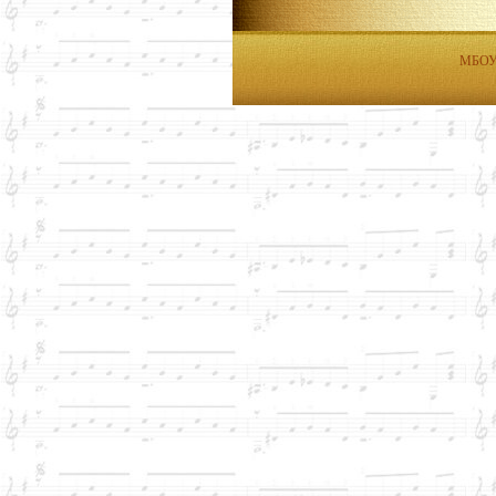
МБОУД